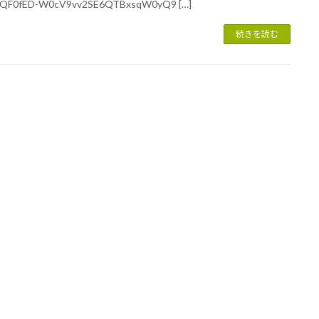
QF0fED-W0cV9vv2SE6QTBxsqW0yQ9 […]
続きを読む