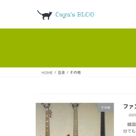
コ
ナ
ン
ビ
テ
ゲ
ン
ー
ツ
シ
へ
ョ
ス
ン
キ
に
ッ
移
プ
動
HOME
音楽
その他
ファ
その他
202
韓国の
分でも弾い