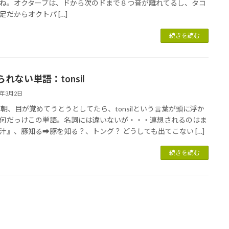
ね。オクターブは、ドから次のドまで８つ音が離れてるし、タコ
足だからオクトパ […]
続きを読む
れない単語：tonsil
4年3月2日
sil? 朝、目が覚めてうとうとしてたら、tonsilという言葉が頭に浮か
何だっけこの単語。名詞には違いないが・・・連想されるのはま
汁』、豚知る➡豚を知る？、トング？ どうしても出てこない […]
続きを読む