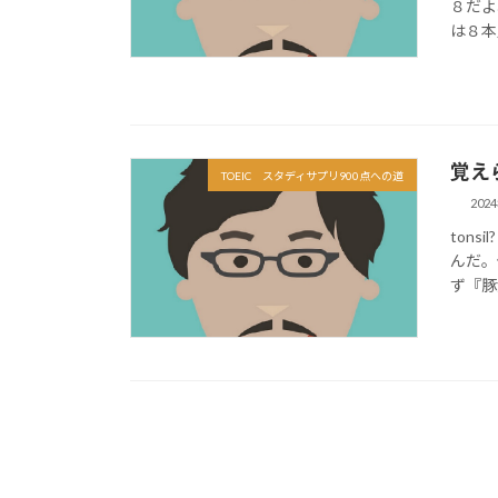
８だよ
は８本
覚えら
TOEIC スタディサプリ900点への道
202
ton
んだ。
ず『豚