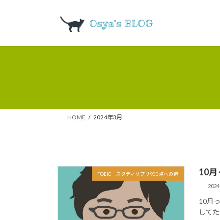
コ
ナ
ン
ビ
テ
ゲ
ン
ー
ツ
シ
へ
ョ
ス
ン
キ
に
ッ
移
プ
動
HOME
2024年3月
10
TOEIC スタディサプリ900点への道
202
10月
してた