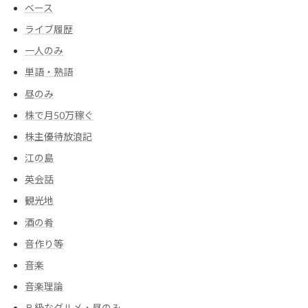
ベース
ライブ履歴
一人のみ
単語・熟語
昼のみ
株で月50万稼ぐ
株主優待放浪記
江の島
英会話
観光地
酒の肴
音作り等
音楽
音楽理論
Ｂ級なグルメ・昼のみ