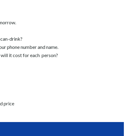
omorrow.
-can-drink?
 your phone number and name.
ill it cost for each person?
ed price