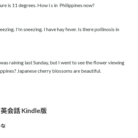
ure is 11 degrees. How i s in Philippines now?
zing. I'm sneezing. I have hay fever. Is there pollinosis in
 was raining last Sunday, but I went to see the flower viewing
lippines? Japanese cherry blossoms are beautiful.
英会話 Kindle版
いな