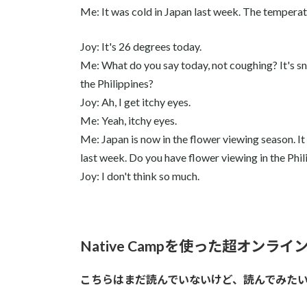
Me: It was cold in Japan last week. The temperat
Joy: It's 26 degrees today.
Me: What do you say today, not coughing? It's snee
the Philippines?
Joy: Ah, I get itchy eyes.
Me: Yeah, itchy eyes.
Me: Japan is now in the flower viewing season. It
last week. Do you have flower viewing in the Phi
Joy: I don't think so much.
Native Campを使った超オンライン
こちらはまだ読んでいないけど、読んでみた