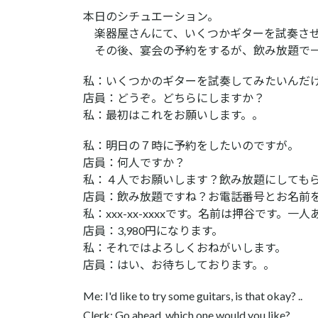
本日のシチュエーション。
楽器屋さんにて、いくつかギターを試奏させ
その後、宴会の予約をするが、飲み放題で一
私：いくつかのギターを試奏してみたいんだ
店員：どうぞ。どちらにしますか？
私：最初はこれをお願いします。。
私：明日の７時に予約をしたいのですが。
店員
：何人ですか？
私：４人でお願いします？飲み放題にしても
店員：飲み放題ですね？お電話番号とお名前
私：xxx-xx-xxxxです。名前は押谷です。
店員：3,980円になります。
私：それではよろしくおねがいします。
店員：はい、お待ちしております。。
Me: I'd like to try some guitars, is that okay? ..
Clerk: Go ahead. which one would you like?