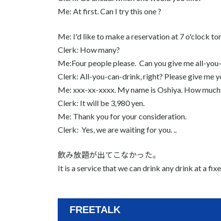
Me: At first. Can I try this one ?
Me: I'd like to make a reservation at 7 o'clock t
Clerk: How many?
Me:Four people please. Can you give me all-you
Clerk: All-you-can-drink, right? Please give me
Me: xxx-xx-xxxx. My name is Oshiya. How much w
Clerk: It will be 3,980 yen.
Me: Thank you for your consideration.
Clerk: Yes, we are waiting for you. ..
飲み放題が出てこなかった。
It is a service that we can drink any drink at a fix
FREETALK