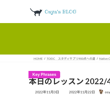
コ
ナ
ン
ビ
テ
ゲ
ン
ー
ツ
シ
へ
ョ
ス
ン
キ
に
ッ
移
プ
動
HOME
TOEIC スタディサプリ900点への道
Native 
Key Phrases
本日のレッスン 2022/4
最
2022年11月3日
2022年11月22日
os
終
更
新