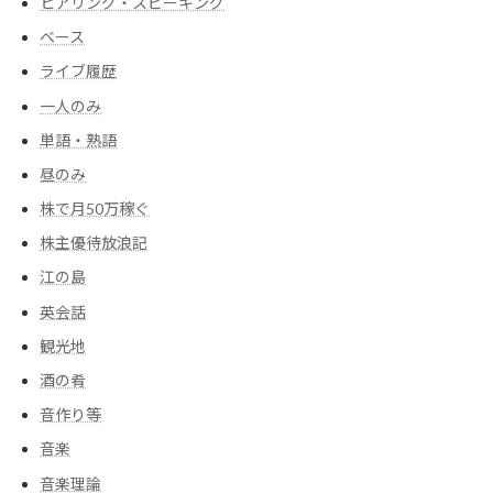
ヒアリング・スピーキング
ベース
ライブ履歴
一人のみ
単語・熟語
昼のみ
株で月50万稼ぐ
株主優待放浪記
江の島
英会話
観光地
酒の肴
音作り等
音楽
音楽理論