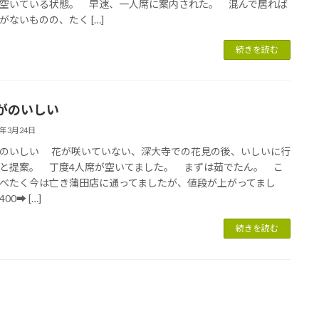
空いている状態。 早速、一人席に案内された。 混んで居れば
がないものの、たく […]
続きを読む
がのいしい
5年3月24日
のいしい 花が咲いていない、深大寺での花見の後、いしいに行
と提案。 丁度4人席が空いてました。 まずは茹でたん。 こ
べたく今は亡き蒲田店に通ってましたが、値段が上がってまし
00➡ […]
続きを読む