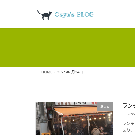
コ
ナ
ン
ビ
テ
ゲ
ン
ー
ツ
シ
へ
ョ
ス
ン
キ
に
ッ
移
プ
動
HOME
2025年3月24日
ラン
昼のみ
202
ランチ
あり、