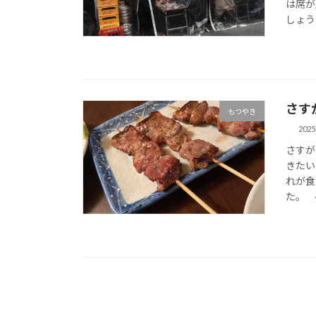
は席が
しょう
さす
もつやき
202
さすが
きたい
れが食
た。 4