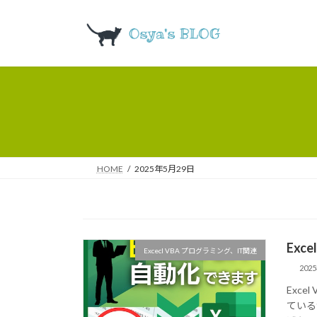
コ
ナ
ン
ビ
テ
ゲ
ン
ー
ツ
シ
へ
ョ
ス
ン
キ
に
ッ
移
プ
動
HOME
2025年5月29日
Exc
Excecl VBA プログラミング、IT関連
202
Exc
ている