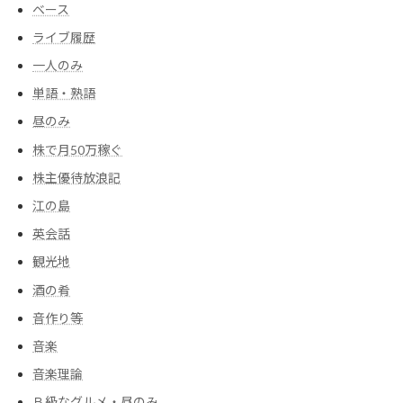
ベース
ライブ履歴
一人のみ
単語・熟語
昼のみ
株で月50万稼ぐ
株主優待放浪記
江の島
英会話
観光地
酒の肴
音作り等
音楽
音楽理論
Ｂ級なグルメ・昼のみ