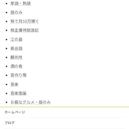
単語・熟語
昼のみ
株で月50万稼ぐ
株主優待放浪記
江の島
英会話
観光地
酒の肴
音作り等
音楽
音楽理論
Ｂ級なグルメ・昼のみ
ホームページ
ブログ