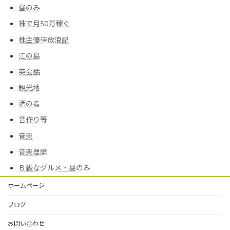
昼のみ
株で月50万稼ぐ
株主優待放浪記
江の島
英会話
観光地
酒の肴
音作り等
音楽
音楽理論
Ｂ級なグルメ・昼のみ
ホームページ
ブログ
お問い合わせ