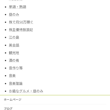
単語・熟語
昼のみ
株で月50万稼ぐ
株主優待放浪記
江の島
英会話
観光地
酒の肴
音作り等
音楽
音楽理論
Ｂ級なグルメ・昼のみ
ホームページ
ブログ